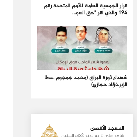
قرار الجمعية العامة للأمم المتحدة رقم
194 والذي أقر "حق العو...
شهداء ثورة البراق (محمد جمجوم ،عطا
الزير،فؤاد حجازي)
المسجد الأقصى
شاهد على تاريخ يمتد لألاف السنين