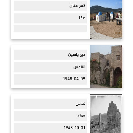
كفر عنان
عكا
دير ياسين
القدس
1948-04-09
قدس
صفد
1948-10-31