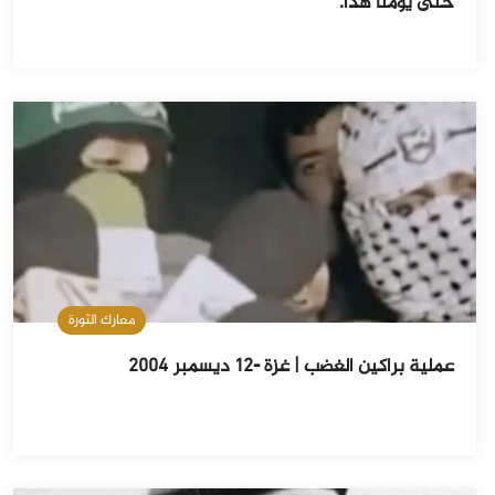
حتى يومنا هذا.
معارك الثورة
‏عملية براكين الغضب | غزة -١٢ ديسمبر ٢٠٠٤