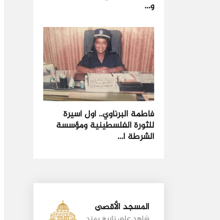
و...
فاطمة البرناوي.. أول أسيرة
للثورة الفلسطينية ومؤسسة
الشرطة ا...
المسجد الأقصى
شاهد على تاريخ يمتد