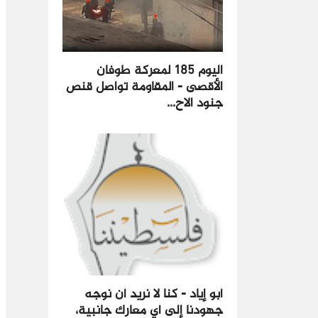
اليوم 185 لمعركة طوفان
الأقصى - المقاومة تواصل قنص
جنود الاح...
أبو إياد - كنا لا نريد أن نوجه
جهودنا إلى أي معارك جانبية،