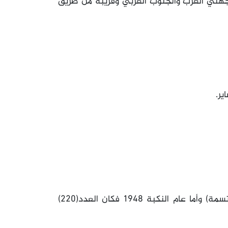
جهتي الغرب والجنوب الغربي وقريبة من طريق
ر.
كان بها عام 1931(1198) نسمة وفي عام 1945-(190 نسمة) وأما عام النكبة 1948 فكان العدد(220)