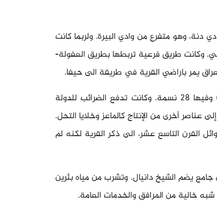
 دنة، وهو متفرع من وادي البيرة. ولربما كانت
ني. وكانت طريق فرعية تربطها بطريق العفولة-
عراق يمر باراضي القرية في طريقة الى حيفا.
عام 1596 كانت دنة قرية لي ناحية شفا ( لواء اللجون) وفيها 28 نسمة. وكانت تدفع الضرائب للدولة
ى عناصر أخرى من الإنتاج كالماعز وخلايا التحل.
ئل القرن التاسع عشر، الى ذكر القرية لكنه لم
امع يضم الشيخ دانيال. وتشرب من مياه بئرين
 شبه خالية من المرافق والخدمات العامة.