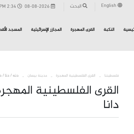
English
البحث
08-08-2026
2:34 PM - القدس
ئيسية
النكبة
القرى المهجرة
المجازر الإسرائيلية
المسجد الأق
فلسطيننا
القرى الفلسطينية المهجرة
مدينة بيسان
دنه / دنا / دا
القرى الفلسطينية المهجرة 
دانا