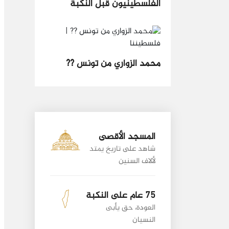
الفلسطينيون قبل النكبة
محمد الزواري من تونس ??
المسجد الأقصى
شاهد على تاريخ يمتد
لألاف السنين
75 عام على النكبة
العودة، حق يأبى
النسيان