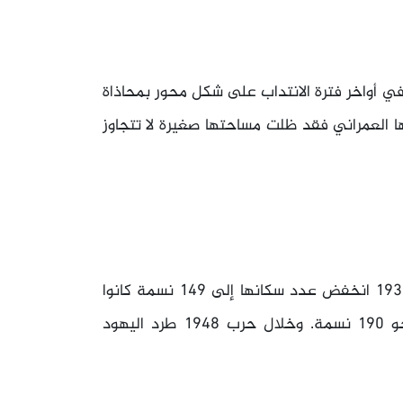
في أواخر فترة الانتداب على شكل محور بمحاذاة
ها العمراني فقد ظلت مساحتها صغيرة لا تتجاوز
كان في دنة نحو 176 نسمة في عام 1922. في عام 1931 انخفض عدد سكانها إلى 149 نسمة كانوا
يقيمون في 28 بيتًا. وفي عام 1945 قدر عددهم بنحو 190 نسمة. وخلال حرب 1948 طرد اليهود