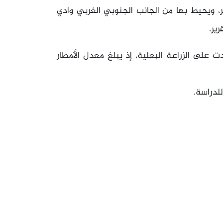
ه على 80م فوق سطح البحر، ويحيط بها من الجانب الجنوبي الغربي وادي
رير.
رية 4,329 دونمًا، واعتمدت على الزراعة البعلية، إذ يبلغ معدل الأمطار
لدراسة.