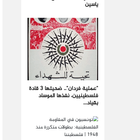
ياسين
"عملية فردان".. ضحيتها 3 قادة
فلسطينيين، نفذها الموساد
بقياد...