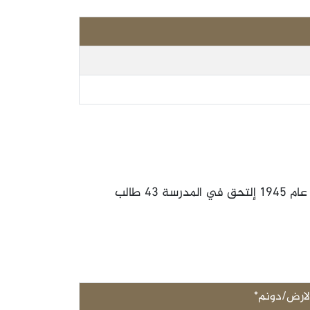
لارض/دونم*