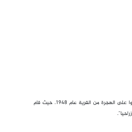
في عام 1945 بلغ تعداد سكانها نحو 360 نسمة، أجبروا على الهجرة من القرية عام 1948. حيث قام
احيا”.