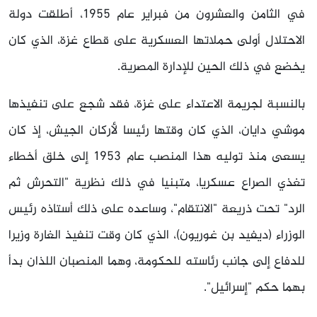
في الثامن والعشرون من فبراير عام 1955، أطلقت دولة
الاحتلال أولى حملاتها العسكرية على قطاع غزة، الذي كان
يخضع في ذلك الحين للإدارة المصرية.
بالنسبة لجريمة الاعتداء على غزة، فقد شجع على تنفيذها
موشي دايان، الذي كان وقتها رئيسا لأركان الجيش، إذ كان
يسعى منذ توليه هذا المنصب عام 1953 إلى خلق أخطاء
تغذي الصراع عسكريا، متبنيا في ذلك نظرية "التحرش ثم
الرد" تحت ذريعة "الانتقام"، وساعده على ذلك أستاذه رئيس
الوزراء (ديفيد بن غوريون)، الذي كان وقت تنفيذ الغارة وزيرا
للدفاع إلى جانب رئاسته للحكومة، وهما المنصبان اللذان بدأ
بهما حكم "إسرائيل".