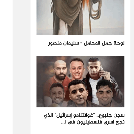
لوحة جمل المحامل - سليمان منصور
سجن جلبوع.. "غوانتنامو إسرائيل" الذي
نجح أسرى فلسطينيون في ا...