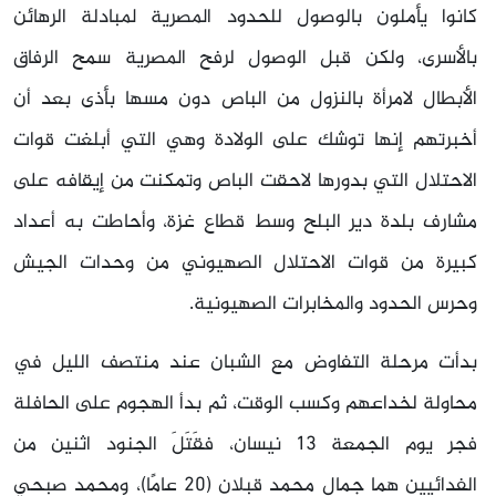
كانوا يأملون بالوصول للحدود المصرية لمبادلة الرهائن
بالأسرى، ولكن قبل الوصول لرفح المصرية سمح الرفاق
الأبطال لامرأة بالنزول من الباص دون مسها بأذى بعد أن
أخبرتهم إنها توشك على الولادة وهي التي أبلغت قوات
الاحتلال التي بدورها لاحقت الباص وتمكنت من إيقافه على
مشارف بلدة دير البلح وسط قطاع غزة، وأحاطت به أعداد
كبيرة من قوات الاحتلال الصهيوني من وحدات الجيش
وحرس الحدود والمخابرات الصهيونية.
بدأت مرحلة التفاوض مع الشبان عند منتصف الليل في
محاولة لخداعهم وكسب الوقت، ثم بدأ الهجوم على الحافلة
فجر يوم الجمعة 13 نيسان، فقَتَلَ الجنود اثنين من
الفدائيين هما جمال محمد قبلان (20 عامًا)، ومحمد صبحي