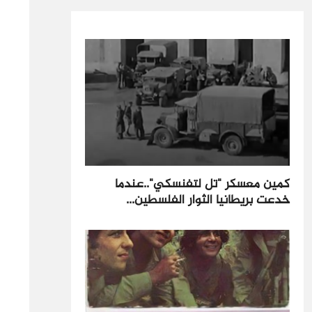
كمين معسكر "تل لتفنسكي"..عندما
خدعت بريطانيا الثوار الفلسطين...