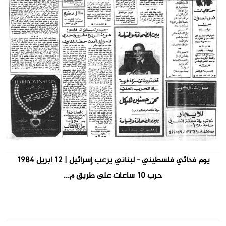
يوم فدائي فلسطيني - لبناني يرعب إسرائيل | ١٢ أبريل ١٩٨٤
حرب ١٠ ساعات على طريق م...