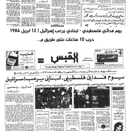
يوم فدائي فلسطيني - لبناني يرعب إسرائيل | ١٢ أبريل ١٩٨٤
حرب ١٠ ساعات على طريق م...