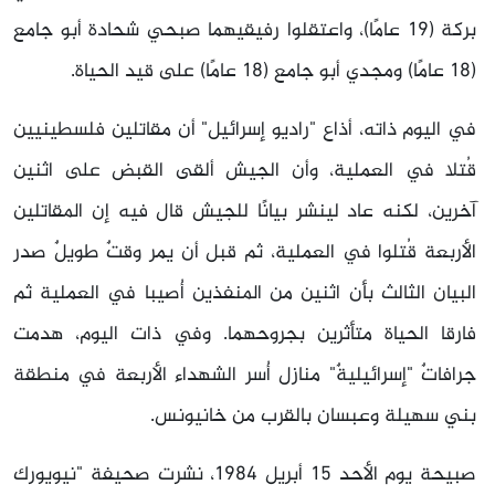
بركة (19 عامًا)، واعتقلوا رفيقيهما صبحي شحادة أبو جامع
(18 عامًا) ومجدي أبو جامع (18 عامًا) على قيد الحياة.
في اليوم ذاته، أذاع "راديو إسرائيل" أن مقاتلين فلسطينيين
قُتلا في العملية، وأن الجيش ألقى القبض على اثنين
آخرين، لكنه عاد لينشر بيانًا للجيش قال فيه إن المقاتلين
الأربعة قُتلوا في العملية، ثم قبل أن يمر وقتٌ طويلٌ صدر
البيان الثالث بأن اثنين من المنفذين أُصيبا في العملية ثم
فارقا الحياة متأثرين بجروحهما. وفي ذات اليوم، هدمت
جرافاتٌ "إسرائيليةٌ" منازل أُسر الشهداء الأربعة في منطقة
بني سهيلة وعبسان بالقرب من خانيونس.
صبيحة يوم الأحد 15 أبريل 1984، نشرت صحيفة "نيويورك