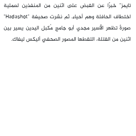
تايمز" خبرًا عن القبض على اثنين من المنفذين لعملية
اختطاف الحافلة وهم أحياء. ثم نشرت صحيفة "Hadashot"
صورةً تظهر الأسير مجدي أبو جامع مُكبل اليدين يسير بين
اثنين من القتلة، التقطها المصور الصحفي أليكس ليفاك.