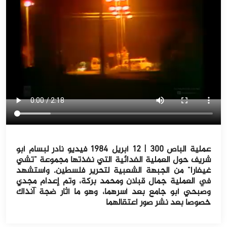
عملية الباص ٣٠٠ | ١٢ أبريل ١٩٨٤ فيديو نادر لبسام أبو
شريف حول العملية الفدائية التي نفذتها مجموعة "تشي
غيفارا" من الجبهة الشعبية لتحرير فلسطين. واستشهد
في العملية جمال قبلان ومحمد بركة، وتم إعدام مجدي
وصبحي أبو جامع بعد أسرهما، وهو ما أثار ضجة آنذاك
خصوصا بعد نشر صور اعتقالهما