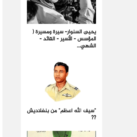
يحيى السنوار- سيرة ومسيرة (
المؤسس - الأسير - القائد -
الشهي...
"سيف الله أعظم" من بنغلاديش
??