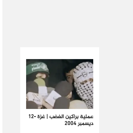
‏عملية براكين الغضب | غزة -١٢
ديسمبر ٢٠٠٤