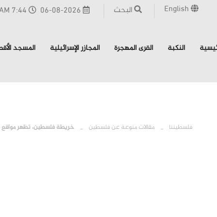
English
البحث
06-08-2026
7:44 AM - القدس
ئيسية
النكبة
القرى المهجرة
المجازر الإسرائيلية
المسجد الأق
فلسطيننا
مقالات منوعة عن فلسطين
خريطة فلسطين، تظهر مواقع وأس