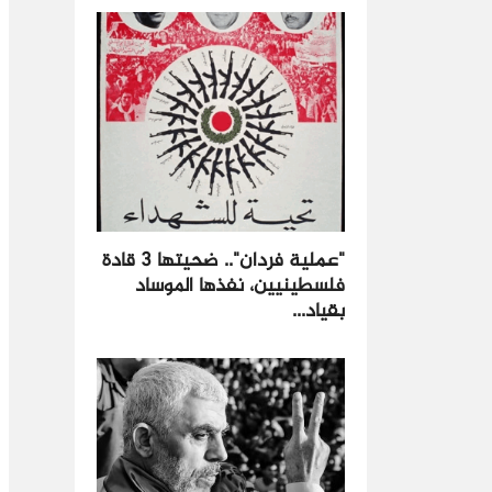
"عملية فردان".. ضحيتها 3 قادة
فلسطينيين، نفذها الموساد
بقياد...