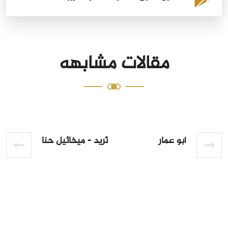
مقالات مشابهه
أبو عمار
ثريد - ميخائيل حنا