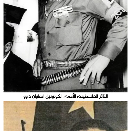
الثائر الفلسطيني الأممي الكولونيل أنطوان داوو