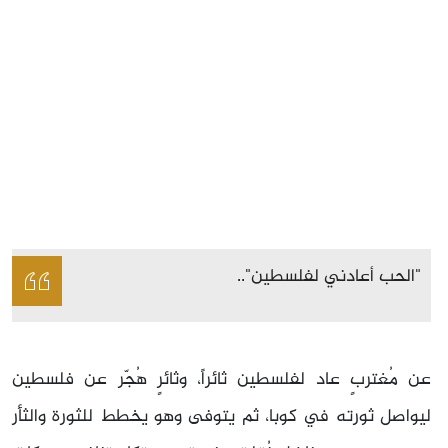
"الحب أعادني لفلسطين"..
عن مُغتربٍ عاد لفلسطين ثائراً، وثائرٍ هُجّر عن فلسطين
ليواصل ثورته في كوبا، ثم يتوفى وهو يخطط للثورة والثأر