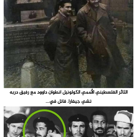
الثائر الفلسطيني الأممي الكولونيل أنطوان داوود مع رفيق دربه
تشي جيفارا. قاتل في...