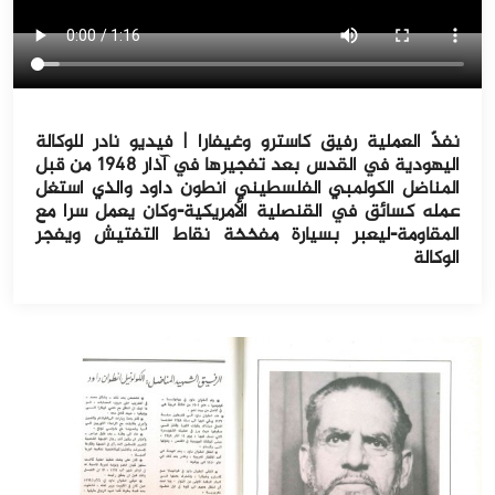
نفذّ العملية رفيق كاسترو وغيفارا | فيديو نادر للوكالة
اليهودية في القدس بعد تفجيرها في آذار ١٩٤٨ من قبل
المناضل الكولمبي الفلسطيني أنطون داود والذي استغل
عمله كسائق في القنصلية الأمريكية-وكان يعمل سرا مع
المقاومة-ليعبر بسيارة مفخخة نقاط التفتيش ويفجر
الوكالة