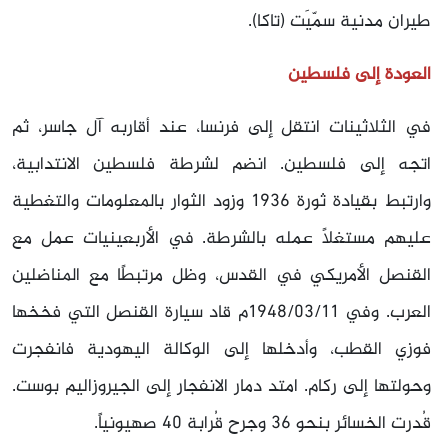
طيران مدنية سمّيَت (تاكا).
العودة إلى فلسطين
في الثلاثينات انتقل إلى فرنسا، عند أقاربه آل جاسر، ثم
اتجه إلى فلسطين. انضم لشرطة فلسطين الانتدابية،
وارتبط بقيادة ثورة 1936 وزود الثوار بالمعلومات والتغطية
عليهم مستغلًا عمله بالشرطة. في الأربعينيات عمل مع
القنصل الأمريكي في القدس، وظل مرتبطًا مع المناضلين
العرب. وفي 1948/03/11م قاد سيارة القنصل التي فخخها
فوزي القطب، وأدخلها إلى الوكالة اليهودية فانفجرت
وحولتها إلى ركام. امتد دمار الانفجار إلى الجيروزاليم بوست.
قُدرت الخسائر بنحو 36 وجرح قُرابة 40 صهيونياً.