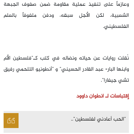
وعازماً على تنفيذ عملية مقاومة ضمن صفوف الجبهة
الشعبية، لكن الأجل سبقه، ودفن ملفوفاً بالعلم
الفلسطيني.
نُقلت روايات عن حياته ونضاله في كتب كـ"فلسطين الأم
وابنها البار- عبد القادر الحسيني" و "أنطونيو التلحمي رفيق
تشي جيفارا".
إقتباسات لـ أنطوان داوود
"الحب أعادني لفلسطين"..