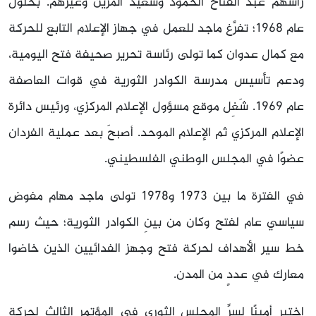
رأسهم عبد الفتاح الحمود وسعيد المزين وغيرهم. بحلول
عام 1968؛ تفرَّغ ماجد للعمل في جهاز الإعلام التابع للحركة
مع كمال عدوان كما تولى رئاسة تحرير صحيفة فتح اليومية،
ودعم تأسيس مدرسة الكوادر الثورية في قوات العاصفة
عام 1969. شَغِل موقع مسؤول الإعلام المركزي، ورئيس دائرة
الإعلام المركزي ثم الإعلام الموحد. أصبحَ بعد عملية الفردان
عضوًا في المجلس الوطني الفلسطيني.
في الفترة ما بين 1973 و1978 تولى ماجد مهام مفوض
سياسي عام لفتح وكان من بينِ الكوادر الثورية؛ حيث رسم
خط سير الأهداف لحركة فتح وجهز الفدائيين الذين خاضوا
معارك في عددٍ من المدن.
اختِير أمينًا لسرِّ المجلس الثوري في المؤتمر الثالث لحركة