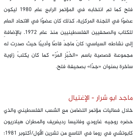
فتح كما تم انتخابه في المؤتمر الرابع عام 1980 ليكون
عضوًا في اللجنة المركزية، كذلك كان عضوًا في الاتحاد العام
للكتاب والصحفيين الفلسطينيين منذ عام 1972. بالإضافةِ
إلى نشاطه السياسي؛ كانَ ماجدُ قاصًا وأديبًا حيث صدرت له
مجموعة قصصية باسم «الخُبْزِ المُرّ» كما كان يكتبُ زاوية
ساخرة بعنوان «جدًا» بصحيفة فتح.
ماجد ابو شرار - الإغتيال
خلال فعاليات مؤتمر التضامن مع الشعب الفلسطيني والذي
حضره روجيه غارودي وفانيسا رديغريف والمطران هيلاريون
كابوتشي في روما في التاسع من تشرين الأول/أكتوبر 1981؛