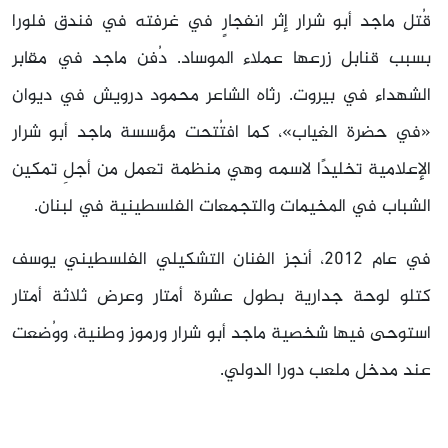
قُتل ماجد أبو شرار إثر انفجارٍ في غرفته في فندق فلورا
بسبب قنابل زرعها عملاء الموساد. دُفن ماجد في مقابر
الشهداء في بيروت. رثاه الشاعر محمود درويش في ديوان
«في حضرة الغياب»، كما افتُتحت مؤسسة ماجد أبو شرار
الإعلامية تخليدًا لاسمه وهي منظمة تعمل من أجلِ تمكين
الشباب في المخيمات والتجمعات الفلسطينية في لبنان.
في عام 2012، أنجز الفنان التشكيلي الفلسطيني يوسف
كتلو لوحة جدارية بطول عشرة أمتار وعرض ثلاثة أمتار
استوحى فيها شخصية ماجد أبو شرار ورموز وطنية، ووُضعت
عند مدخل ملعب دورا الدولي.