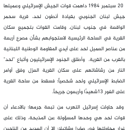
20 سبتمبر 1984 داهمت قوات الجيش الإسرائيلي وعميلها
جيش لبنان الجنوبي بقيادة أنطون لحد، قرية سحمر
الواقعة في جنوب لبنان. وقامت القوات بتجميع سكان
القرية في الساحة الرئيسية لاستجوابهم بشأن مصرع أربعة
من عناصر العميل لحد على أيدي المقاومة الوطنية اللبنانية
بالقرب من القرية. وأطلق الجنود الإسرائيليون وأتباع "لحد"
النار من رشاشاتهم على سكان القرية العزل وفق أوامر
الضابط الإسرائيلي ولحد شخصياً؛ فسقط من ساحة القرية
على الفور 13شهيدًا وأربعون جريحاً.
وقد حاولت إسرائيل التهرب من تبعة جرمها؛ بالادعاء أن
قوات لحد هي وحدها المسؤولة عن المذبحة، وذلك على
غرار محاولتها في صابرا وشاتيلا؛ إلا أن العديد من الناجين