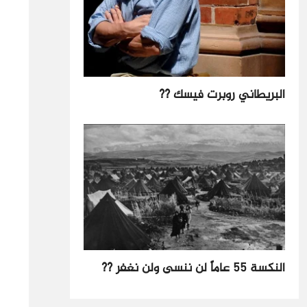
البريطاني روبرت فيسك ??
النكسة 55 عاماً لن ننسى ولن نغفر ??