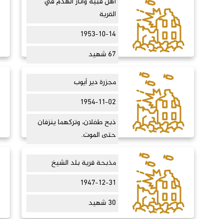
أهل قبية وآثار الهدم في
القرية
1953-10-14
67 شهيد
مجزرة دير أيوب
1954-11-02
ذبح طفلان، وتركهما ينزفان
حتى الموت.
مذبحة قرية بلد الشيخ
1947-12-31
30 شهيد