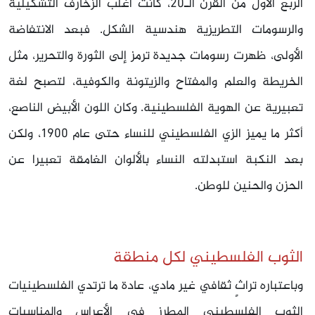
الربع الأول من القرن الـ20، كانت أغلب الزخارف التشكيلية
والرسومات التطريزية هندسية الشكل. فبعد الانتفاضة
الأولى، ظهرت رسومات جديدة ترمز إلى الثورة والتحرير، مثل
الخريطة والعلم والمفتاح والزيتونة والكوفية، لتصبح لغة
تعبيرية عن الهوية الفلسطينية. وكان اللون الأبيض الناصع،
أكثر ما يميز الزي الفلسطيني للنساء حتى عام 1900، ولكن
بعد النكبة استبدلته النساء بالألوان الغامقة تعبيرا عن
الحزن والحنين للوطن.
الثوب الفلسطيني لكل منطقة
وباعتباره تراثٍ ثقافي غير مادي، عادة ما ترتدي الفلسطينيات
الثوب الفلسطيني المطرز في الأعراس والمناسبات