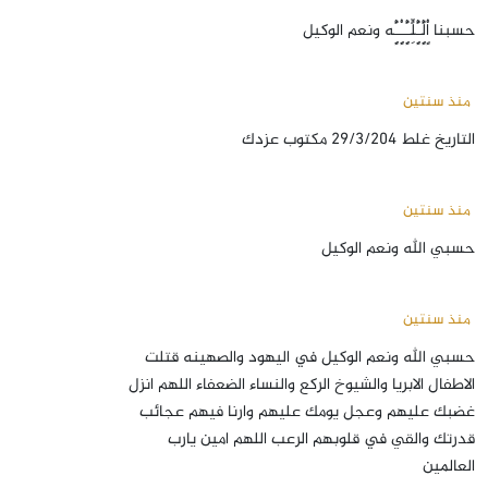
حسبنا اٍُْلًٍِْـًٍِْلٍِّـًٍِْـٍُِْـًٍِْه ونعم الوكيل
منذ سنتين
التاريخ غلط 29/3/204 مكتوب عزدك
منذ سنتين
حسبي الله ونعم الوكيل
منذ سنتين
حسبي الله ونعم الوكيل في اليهود والصهينه قتلت
الاطفال الابريا والشيوخ الركع والنساء الضعفاء اللهم انزل
غضبك عليهم وعجل يومك عليهم وارنا فيهم عجائب
قدرتك والقي في قلوبهم الرعب اللهم امين يارب
العالمين