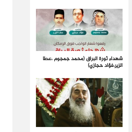
شهداء ثورة البراق (محمد جمجوم ،عطا
الزير،فؤاد حجازي)