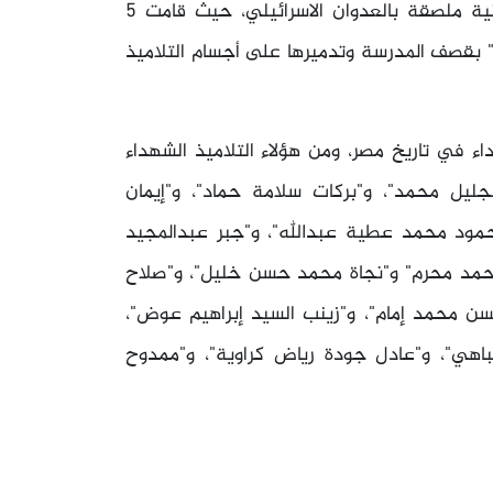
وتحولت مدرسة بحر البقر إلى اسم مرتبط بكارثة إنسانية ملصقة بالعدوان الاسرائيلي، حيث قامت 5
ائيلية من طراز إف-4 فانتوم، تزن "1000 رطل" بقصف المدرسة وتدميرها على أجسام التلاميذ
ء في تاريخ مصر، ومن هؤلاء التلاميذ الشهداء
يل محمد"، و"بركات سلامة حماد"، و"إيمان
محمود محمد عطية عبدالله"، و"جبر عبدالمجيد
احمد محرم" و"نجاة محمد حسن خليل"، و"صلاح
سن محمد إمام"، و"زينب السيد إبراهيم عوض"،
هي"، و"عادل جودة رياض كراوية"، و"ممدوح