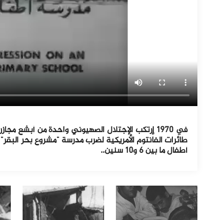
في ١٩٧٠ إرتكب الإجتلال الصهيوني واحدة من أبشع م
طائرات الفانتوم الأمريكية لضرب مدرسة "مشروع بحر البقر
أطفال ما بين ٦ و١٠ سنين..