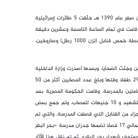
في صباح يوم الأربعاء 8 أبريل 1970م الموافق للثاني من صفر عام 1390 هـ حلّقت 5 طائرات إسرائيلية
خفض، ثم قامت في تمام الساعة التاسعة وعشرين دقيقة
من صباح يوم الأربعاء بقصف المدرسة بشكل مباشر بواسطة خمس قنابل (تزن 1000 رطل) وصاروخين،
ن وجثث الضحايا، وبعدها أصدرت وزارة الداخلية
المصرية بياناً تفصيلياً بالحادث وأعلنت أن عدد الوفيات 29 طفلا وقتها وبلغ عدد المصابين أكثر من 50
يب مدرس و 11 شخصاً من العاملين بالمدرسة. وقامت الحكومة المصرية بعد
الحادث بصرف تعويضات لأسر الضحايا بلغت 100 جنيه للشهيد و 10 جنيهات للمصاب، وتم جمع بعض
جزاء من القنابل التي قصفت المدرسة، والتي تم
وضعها جميعاً في متحف عبارة عن حجرة أو فصل من إجمالي 17 فصلا تضمها جدران مدرسة «بحر البقر
متحف شهداء بحر البقر». ثم تم نقل هذا الآثار