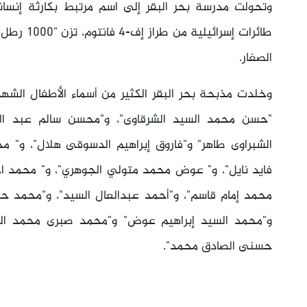
طائرات إسر
الصغار.
وخلدت مذبحة بحر البقر الكثير من أسماء الأطفال الشهدا
"حسن محمد السيد الشرقاوى"، و"محسن سالم عبد الجل
الشبراوى طاهر" و"فاروق إبراهيم الدسوقى هلال"، و" 
فايد نايل"، و" عوض محمد متولي الجوهري"، و" محمد 
محمد إمام قاسم"، و"أحمد عبدالعال السيد"، و"محمد ح
و"محمد السيد إبراهيم عوض" و"محمد صبرى محمد البا
حسنى الصادق محمد".