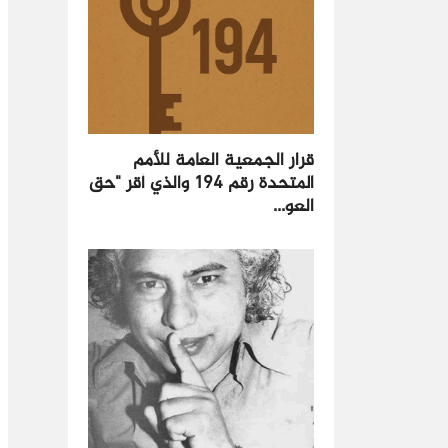
قرار الجمعية العامة للأمم
المتحدة رقم 194 والذي أقر "حق
العو...