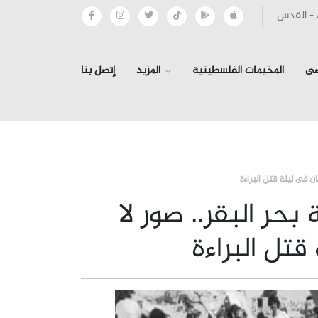
صى
المخيمات الفلسطينية
المزيد
إتصل بنا
›
›
ن فى ليلة قتل البراءة
 بحر البقر.. صور لا
تل البراءة