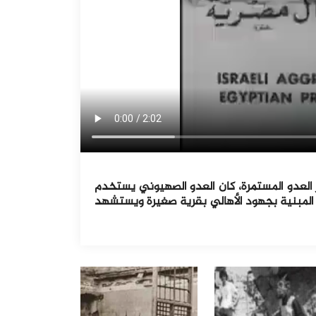
جازر العدو المستمرة، كان العدو الصهيوني يستخدم
" المبنية بجهود الأهالي بقرية صغيرة ويستشهد