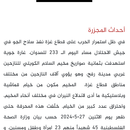
أحداث المجزرة
في ظل استمرار الحرب على قطاع غزة نفذ سلاح الجو في
جيش الاحتلال مساء اليوم الـ 233 للعدوان، غارة جوية
استهدفت بثمانية صواريخ مخيم السلام الكويتي للنازحين
غربي مدينة رفح، وهو يؤوي آلاف النازحين من مختلف
مناطق قطاع غزة، المخيم مكون من خيام قماشية
وبلاستيكية ما أدى لاندلاع النيران في مختلف أنحاء المخيم،
واحتراق عدد كبير من الخيام. خلّفت هذه المحرقة حتى
ظهر يوم الاثنين 27-5-2024 حسب بيان وزارة الصحة
الفلسطينية 45 شهيداً منهم 23 امرأة وطفل ومسنين، و