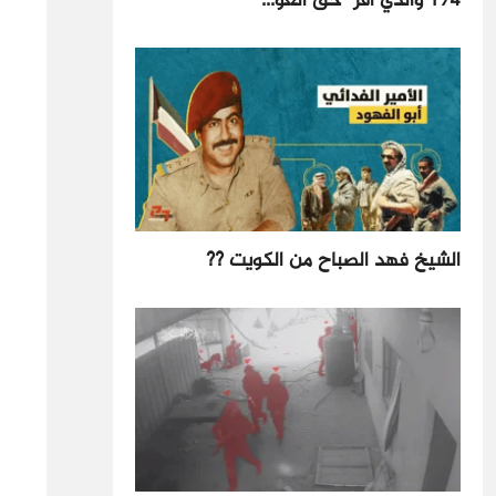
194 والذي أقر "حق العو...
الشيخ فهد الصباح من الكويت ??