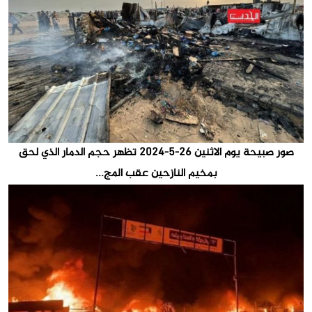
صور صبيحة يوم الاثنين 26-5-2024 تظهر حجم الدمار الذي لحق
بمخيم النازحين عقب المج...