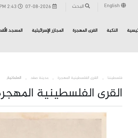
English
البحث
07-08-2026
2:43 PM - القدس
ئيسية
النكبة
القرى المهجرة
المجازر الإسرائيلية
المسجد الأق
›
›
›
فلسطيننا
القرى الفلسطينية المهجرة
مدينة صفد
العلمانية
القرى الفلسطينية المهجرة 