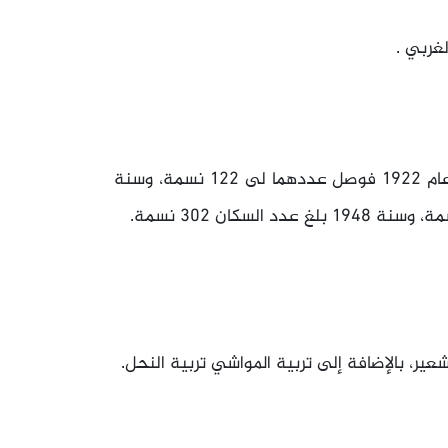
غربي .
سنة 1596 بلغ عدد سكان العلمانية 55 نسمة، أما في عام 1922 فوصل عددهما لى 122 نسمة، وسنة
ير، بالإضافة إلى تربية المواشي تربية النحل.