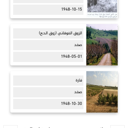
1948-10-15
الزوق الفوقاني (زوق الحج)
صفد
1948-05-01
فارة
صفد
1948-10-30