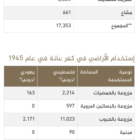
مشاع
661
**المجموع
17,353
إستخدام الأراضي في كفر عانة في عام 1945
نوعية المساحة
فلسطيني
يهودي
المستخدمة
(دونم)*
(دونم)*
مزروعة بالحمضيات
2,214
163
مزروعة بالبساتين المروية
597
0
مزروعة بالحبوب
11,023
2,171
مبنية
90
0