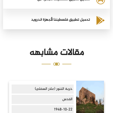
تحميل تطبيق فلسطيننا لأجهزة أندرويد
مقالات مشابهه
خربة التنور (علار السفلى)
القدس
1948-10-22