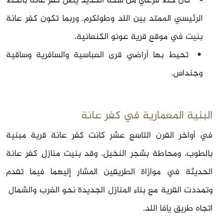
كان خط فرعي من سكة الحديد يصل كفر عانة بالخط
الرئيسي الممتد بين اللد وطولكرم. وربما تكون كفر عانة
بنيت في موقع قرية عونو الكنعانية،
تحيط بها أراضي قرى العباسية والسافرية وساقية
وجنداس.
البنية المعمارية في كفر عانة
في أواخر القرن التاسع عشر كانت كفر عانة قرية مبنية
بالطوب، ومحاطة بشجر النخيل. وقد بنيت منازل كفر عانة
الحديثة في موازاة الطريقين المشار إليهما فيما تقدم
وتمددت القرية مع بناء المنازل الجديدة نحو الغرب والشمال ‏
اتجاه طريق يافا اللد.