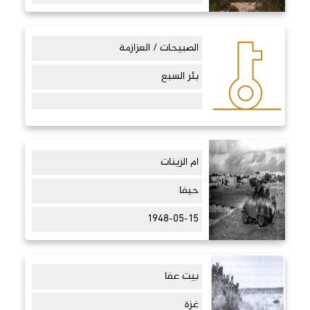
الصبيحات / العزازمة
بئر السبع
ام الزينات
حيفا
1948-05-15
بيت عفا
غزة