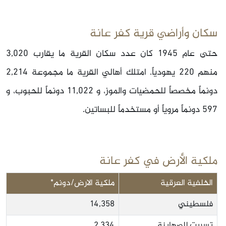
سكان وأراضي قرية كفر عانة
حتى عام 1945 كان عدد سكان القرية ما يقارب 3,020
منهم 220 يهودياً. امتلك أهالي القرية ما مجموعة 2,214
دونماً مخصصاً للحمضيات والموز، و 11,022 دونماً للحبوب، و
597 دونماً مروياً أو مستخدماً للبساتين.
ملكية الأرض في كفر عانة
الخلفية العرقية
ملكية الارض/دونم*
فلسطيني
14,358
تسربت للصهاينة
2,334