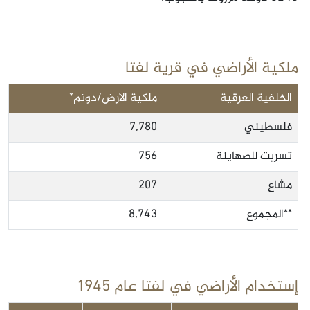
ملكية الأراضي في قرية لفتا
الخلفية العرقية
ملكية الارض/دونم*
فلسطيني
7,780
تسربت للصهاينة
756
مشاع
207
**المجموع
8,743
إستخدام الأراضي في لفتا عام 1945