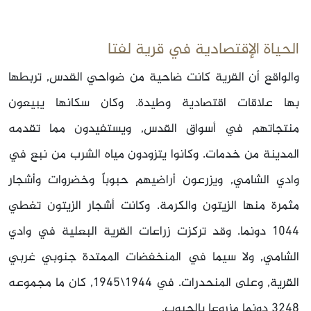
الحياة الإقتصادية في قرية لفتا
والواقع أن القرية كانت ضاحية من ضواحي القدس, تربطها
بها علاقات اقتصادية وطيدة. وكان سكانها يبيعون
منتجاتهم في أسواق القدس, ويستفيدون مما تقدمه
المدينة من خدمات. وكانوا يتزودون مياه الشرب من نبع في
وادي الشامي, ويزرعون أراضيهم حبوباً وخضروات وأشجار
مثمرة منها الزيتون والكرمة. وكانت أشجار الزيتون تغطي
1044 دونما. وقد تركزت زراعات القرية البعلية في وادي
الشامي, ولا سيما في المنخفضات الممتدة جنوبي غربي
القرية, وعلى المنحدرات. في 1944\1945, كان ما مجموعه
3248 دونما مزروعا بالحبوب.