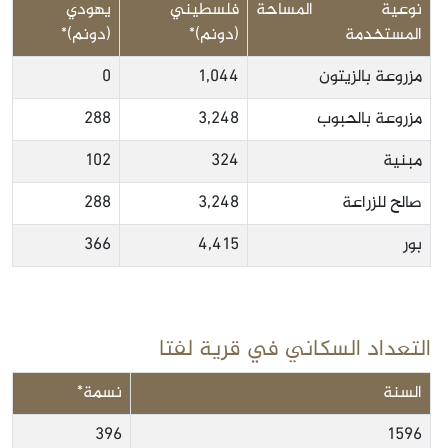
نوعية المساحة
فلسطيني
يهودي
المستخدمة
(دونم)*
(دونم)*
مزروعة بالزيتون
1,044
0
مزروعة بالحبوب
3,248
288
مبنية
324
102
صالح للزراعة
3,248
288
بور
4,415
366
التعداد السكاني في قرية لفتا
السنة
نسمة*
396
1596