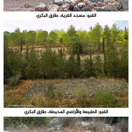
القبو: مسجد القرية، طارق البكري
القبو: الطبيعة والأراضي المحيطة، طارق البكري