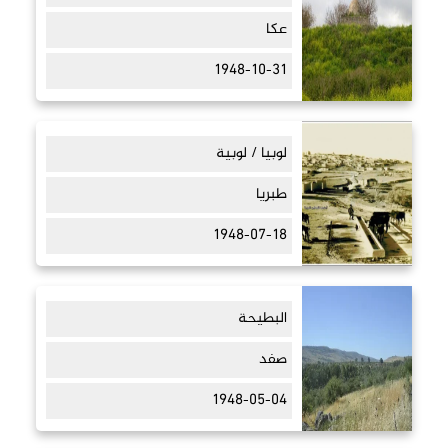
عكا
1948-10-31
لوبيا / لوبية
طبريا
1948-07-18
البطيحة
صفد
1948-05-04