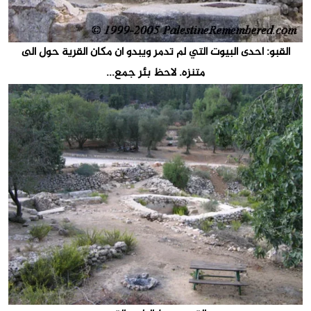
القبو: احدى البيوت التي لم تدمر ويبدو ان مكان القرية حول الى
متنزه. لاحظ بئر جمع...