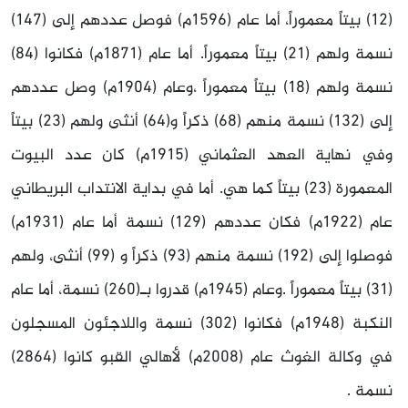
(12) بيتاً معموراً، أما عام (1596م) فوصل عددهم إلى (147)
نسمة ولهم (21) بيتاً معموراً. أما عام (1871م) فكانوا (84)
نسمة ولهم (18) بيتاً معموراً ،وعام (1904م) وصل عددهم
إلى (132) نسمة منهم (68) ذكراً و(64) أنثى ولهم (23) بيتاً
وفي نهاية العهد العثماني (1915م) كان عدد البيوت
المعمورة (23) بيتاً كما هي. أما في بداية الانتداب البريطاني
عام (1922م) فكان عددهم (129) نسمة أما عام (1931م)
فوصلوا إلى (192) نسمة منهم (93) ذكراً و (99) أنثى، ولهم
(31) بيتاً معموراً .وعام (1945م) قدروا بـ(260) نسمة، أما عام
النكبة (1948م) فكانوا (302) نسمة واللاجئون المسجلون
في وكالة الغوث عام (2008م) لأهالي القبو كانوا (2864)
نسمة .