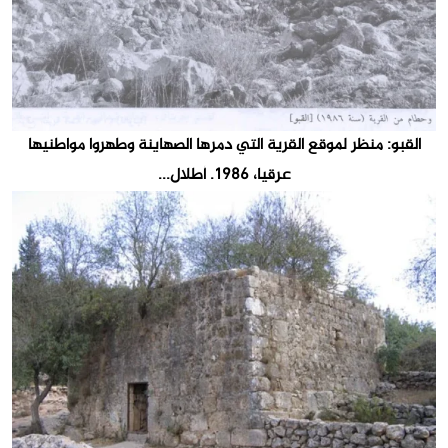
القبو: منظر لموقع القرية التي دمرها الصهاينة وطهروا مواطنيها
عرقيا، 1986. أطلال...