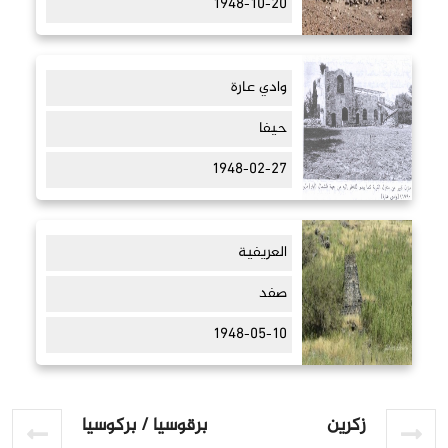
1948-10-20
وادي عارة
حيفا
1948-02-27
العريفية
صفد
1948-05-10
زكرين
برقوسيا / بركوسيا