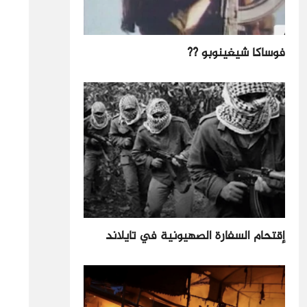
فوساكا شيغينوبو ??
إقتحام السفارة الصهيونية في تايلاند