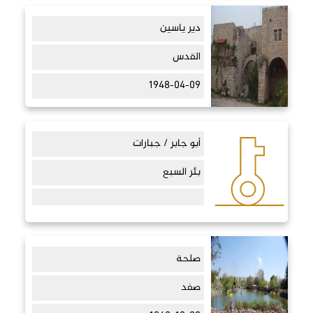
دير ياسين
القدس
1948-04-09
أبو جابر / جبارات
بئر السبع
صلحة
صفد