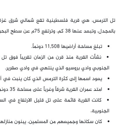
تل الترمس، هي قرية فلسطينية تقع شمالي شرق غزة ق
بالمجدل، وتبعد عنها 38 كم، وترتفع 75م عن سطح البحر.
تبلغ مساحة أراضيها 11,508 دونماً.
الجنوبي وادي بروسيو الذي ينتهي في وادي صقرير.
يعود اسمها إلى كثرة الترمس الذي كان ينبت في أر
امتد عمران القرية شرقاً وغرباً على مساحة 35 دونماً، ومعظم مبانيها من اللبن.
كانت القرية قائمة على تل قليل الارتفاع في الس
الجنوبية،
كان سكانها وجميعهم من المسلمين، يبنون منازله