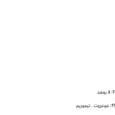
لا يوجد
غوغروت ، تيموريم