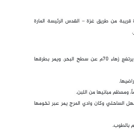
ريبة من طريق غزة – القدس الرئيسة المارة
نشأت القرية منذ قرن من الزمان تقريباً فوق تل يرتفع زهاء 70م عن سطح البحر. ويمر بطرقها
اضيها.
هل الساحلي وكان وادي المرج يمر عبر تخومها
م بالطوب.