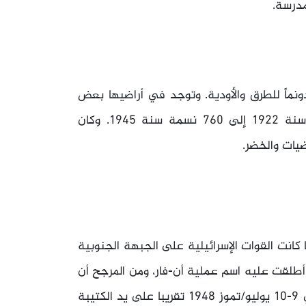
رسة.
 مساحة أراضي القرية 11.508 دونمات منها 160 دونماً للطرق والأودية. وتوجد في أراضيها بعض
الآثار القديمة. وقد تزايد عدد سكانها من 384 نسمة سنة 1922 إلى 760 نسمة سنة 1945. وكان
ات والخضر.
كانت القوات الإسرائيلية على الجبهة الجنوبية
أطلقت عليه اسم عملية أن-فار، ومن المرجح أن
تكون تل الترمس سقطت في بداية هذه العملية أي في 9-10 يوليو/تموز 1948 تقريبا على يد الكتيبة