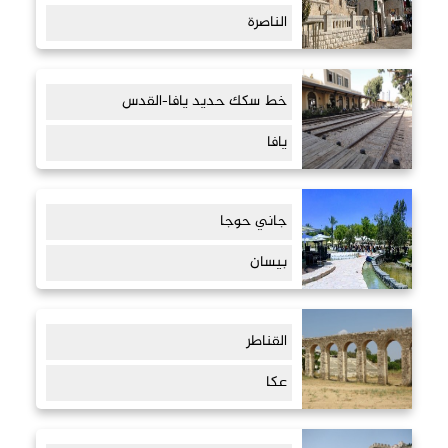
الناصرة
خط سكك حديد يافا-القدس
يافا
جاني حوجا
بيسان
القناطر
عكا