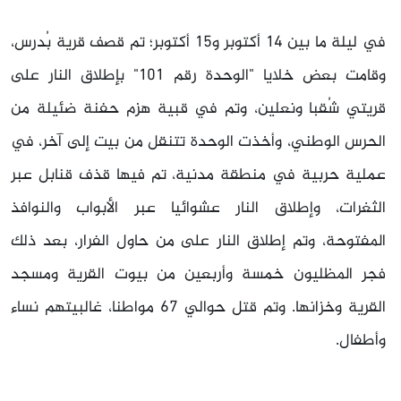
في ليلة ما بين 14 أكتوبر و15 أكتوبر؛ تم قصف قرية بُدرس،
وقامت بعض خلايا "الوحدة رقم 101" بإطلاق النار على
قريتي شُقبا ونعلين، وتم في قبية هزم حفنة ضئيلة من
الحرس الوطني، وأخذت الوحدة تتنقل من بيت إلى آخر، في
عملية حربية في منطقة مدنية، تم فيها قذف قنابل عبر
الثغرات، وإطلاق النار عشوائيا عبر الأبواب والنوافذ
المفتوحة، وتم إطلاق النار على من حاول الفرار، بعد ذلك
فجر المظليون خمسة وأربعين من بيوت القرية ومسجد
القرية وخزانها. وتم قتل حوالي 67 مواطنا، غالبيتهم نساء
وأطفال.