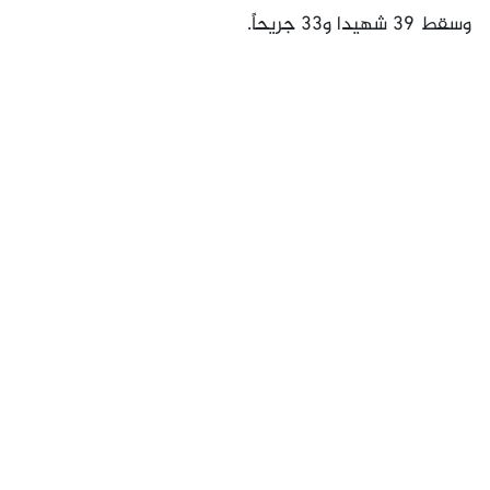
وسقط 39 شهيدا و33 جريحاً.