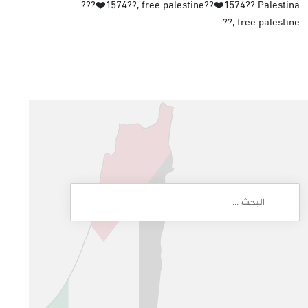
Palestina ??١٥٧٤❤️??free palestine ,??١٥٧٤❤️???
free palestine ,??