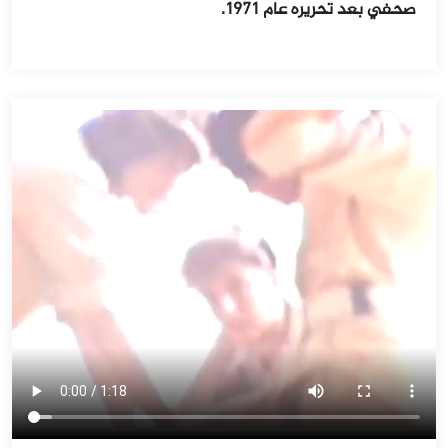
صحفي بعد تحريره عام ١٩٧١.