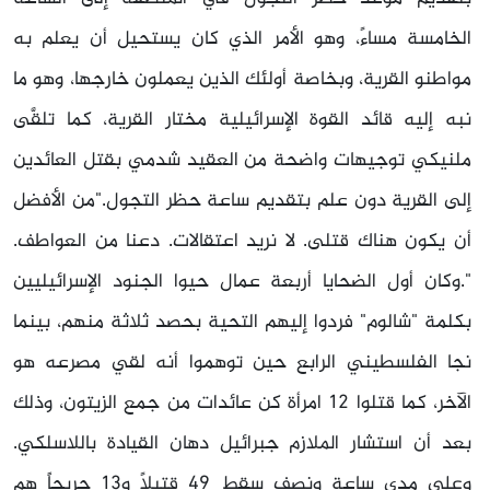
الخامسة مساءً، وهو الأمر الذي كان يستحيل أن يعلم به
مواطنو القرية، وبخاصة أولئك الذين يعملون خارجها، وهو ما
نبه إليه قائد القوة الإسرائيلية مختار القرية، كما تلقَّى
ملنيكي توجيهات واضحة من العقيد شدمي بقتل العائدين
إلى القرية دون علم بتقديم ساعة حظر التجول."من الأفضل
أن يكون هناك قتلى. لا نريد اعتقالات. دعنا من العواطف.
".وكان أول الضحايا أربعة عمال حيوا الجنود الإسرائيليين
بكلمة "شالوم" فردوا إليهم التحية بحصد ثلاثة منهم، بينما
نجا الفلسطيني الرابع حين توهموا أنه لقي مصرعه هو
الآخر، كما قتلوا 12 امرأة كن عائدات من جمع الزيتون، وذلك
بعد أن استشار الملازم جبرائيل دهان القيادة باللاسلكي.
وعلى مدى ساعة ونصف سقط 49 قتيلاً و13 جريحاً هم