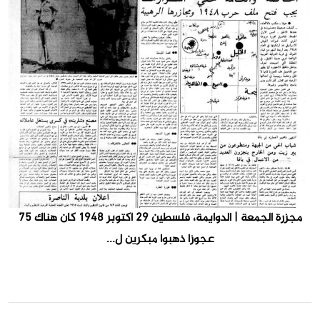
مجزرة الجمعة | الدوايمة، فلسطين ٢٩ أكتوبر ١٩٤٨ كان هناك ٧٥
عجوزا ذهبوا مبكرين ل...