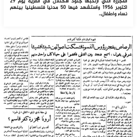
المجزرة التي ارتكبها جنود الاحتلال في القرية يوم ٢٩
أكتوبر ١٩٥٦ واستشهد فيها ٥٠ مدنيا فلسطينيا بينهم
نساء وأطفال..