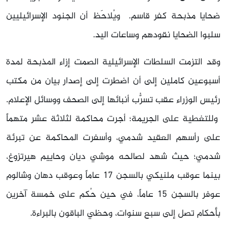
ضحايا مذبحة كفر قاسم. ويُلاحَظ أن الجنود الإسرائيليين
سلبوا الضحايا نقودهم وساعات اليد.
وقد التزمت السلطات الإسرائيلية الصمت إزاء المذبحة لمدة
أسبوعين كاملين إلى أن اضطرت إلى إصدار بيان من مكتب
رئيس الوزراء عقب تسرُّب أنبائها إلى الصحف ووسائل الإعلام.
وللتغطية على الجريمة؛ أجرت محاكمة لثلاثة عشر متهماً
على رأسهم العقيد شدمي، وأسفرت المحاكمة عن تبرئة
شدمي؛ حيث شهد لصالحه موشي ديان وحاييم هيرتزوغ،
بينما عوقب ملنيكي بالسجن 17 عاماً وعوقب دهان وشالوم
عوفر بالسجن 15 عاماً، في حين حُكم على خمسة آخرين
بأحكام تصل إلى سبع سنوات، وحظي الباقون بالبراءة.