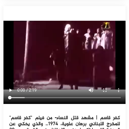
كفر قاسم | مشهد قتل النساء- من فيلم "كفر قاسم"
للمخرج اللبناني برهان علوية، ١٩٧٤.. والذي يحكي عن