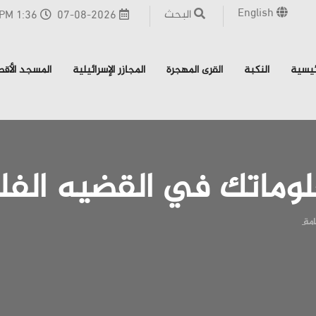
English
البحث
07-08-2026
1:36 PM - القدس
ئيسية
النكبة
القرى المهجرة
المجازر الإسرائيلية
المسجد الأق
لوماتك في القضيه الف
امة