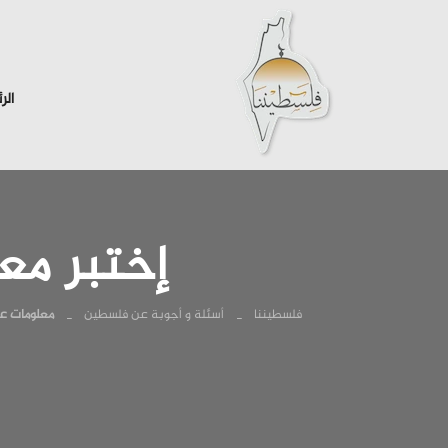
الر
إختبر مع
فلسطيننا
أسئلة و أجوبة عن فلسطين
معلومات ع