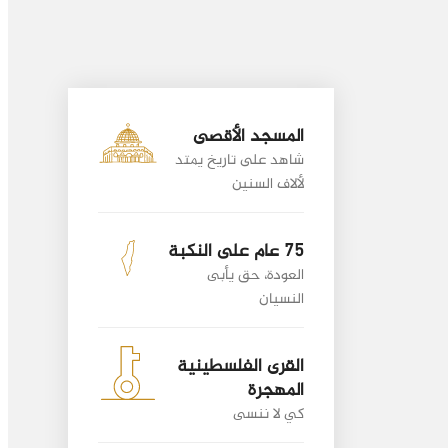
المسجد الأقصى
شاهد على تاريخ يمتد
لألاف السنين
75 عام على النكبة
العودة، حق يأبى
النسيان
القرى الفلسطينية
المهجرة
كي لا ننسى