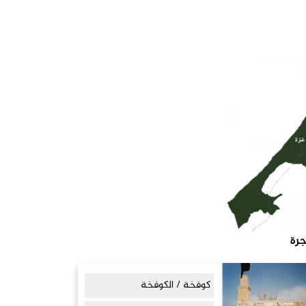
جرة
كوفخة / الكوفخة