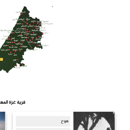
قرية غزة المه
هوج