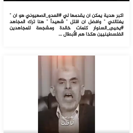
أكبر هدية يمكن أن يقدمها لي #العدو_الصهيوني هو أن "
يغتالني " وأفضل أن أقتل " شهيداً " هنا ترك المجاهد
#يحيى_السنوار كلمات خالدة ومشجعة للمجاهدين
الفلسطينيين هكذا هم الأبطال ...