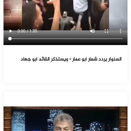
السنوار يردد شعار أبو عمار - ويستذكر القائد أبو جهاد