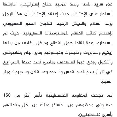
في سرية تامه، وبعد عملية خداع إستراتيجي، مارسها
السنوار على الإحتلال، حيث إعتقد الإحتلال أن هذا الرجل
يريد السلام والعيش الرغيد، تفاجئ العدو الصهيوني
بإقتحام كتائب القسام للمستوطنات الصهيونية، حيث تم
السيطره عدة نقاط حول القطاع وداخل الغلاف من بينها
زيكيم وسديروت ومنيفوت وكيسوفيم ودير البلح وخانيونس
وأشكول ورفح، فيما استهدفت مناطق أبعد قصفا بالصواريخ
في تل أبيب واللد والقدس وأسدود وعسقلان وسديروت وبئر
السبع.
كما نجحت المقاومه الفلسطينية بأسر أكثر من 150
صهيوني معظمهم من العساكر وذلك من أجل مبادلتهم
بأسرى فلسطينيين.