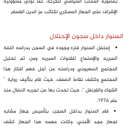
بعضوية المكتب السياسي للحركة، كما تولَّى مسؤولية
الإشراف على الجهاز العسكري لكتائب عز الدين القسام.
السنوار داخل سجون الإحتلال
إستغل السنوار فتره وجوده في السجن بدراسه اللغة
العبريه والإستماع للقنوات العبريه ومن ثم تحليل
المجتمع الصهيوني ودراسته من أجل فهم أفكار هذا
المجتمع وكشف نقاط الضغف، حيث قام بتأليف رواية "
الشوك والقرنفل "، حيث تحدث بها عن تجربه النضال منذ
عام 1976.
قام السنوار بداخل السجن، بتأسيس جهاز مشابه
لجهاز مجد الأمني، وكانت مهمه هذا الجهاز كشف