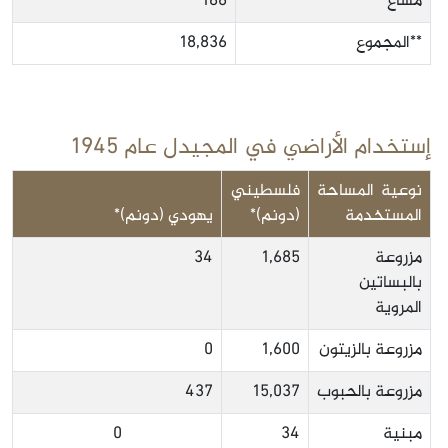
مشاع
186
**المجموع
18,836
إستخدام الأراضي في المجيدل عام 1945
نوعية المساحة
فلسطيني
المستخدمة
(دونم)*
يهودي (دونم)*
مزروعة
1,685
34
بالبساتين
المروية
مزروعة بالزيتون
1,600
0
مزروعة بالحبوب
15,037
437
مبنية
34
0