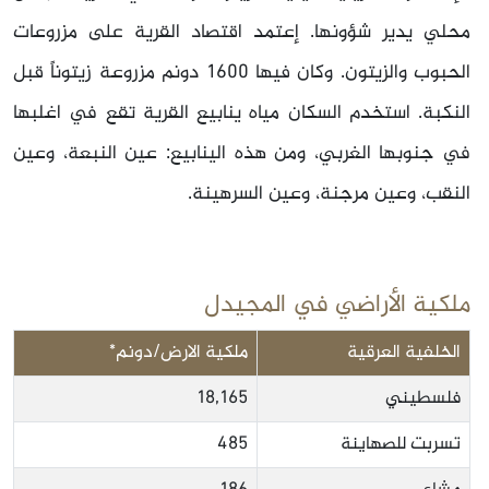
محلي يدير شؤونها. إعتمد اقتصاد القرية على مزروعات
الحبوب والزيتون. وكان فيها 1600 دونم مزروعة زيتوناً قبل
النكبة. استخدم السكان مياه ينابيع القرية تقع في اغلبها
في جنوبها الغربي، ومن هذه الينابيع: عين النبعة، وعين
النقب، وعين مرجنة، وعين السرهينة.
ملكية الأراضي في المجيدل
الخلفية العرقية
ملكية الارض/دونم*
فلسطيني
18,165
تسربت للصهاينة
485