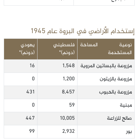
إستخدام الأراضي في البروة عام 1945
نوعية المساحة
فلسطيني
يهودي
المستخدمة
(دونم)*
(دونم)*
مزروعة بالبساتين المروية
1,548
16
مزروعة بالزيتون
1,200
0
مزروعة بالحبوب
8,457
431
مبنية
59
0
صالح للزراعة
10,005
447
بور
2,932
99