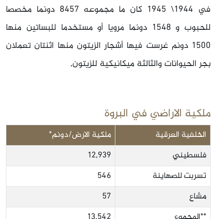
في 1944\ 1945 كان ما مجموعه 8457 دونما مخصصا
للحبوب و 1548 دونما مرويا أو مستخدما للبساتين منها
1500 دونم غرست فيها أشجار الزيتون منها اثنتان تعملان
بجر الحيوانات والثالثة ميكانيكية للزيتون,
ملكية الاراضي في البروة
الخلفية العرقية
ملكية الارض/دونم*
فلسطيني
12,939
تسربت للصهاينة
546
مشاع
57
**المجموع
13,542