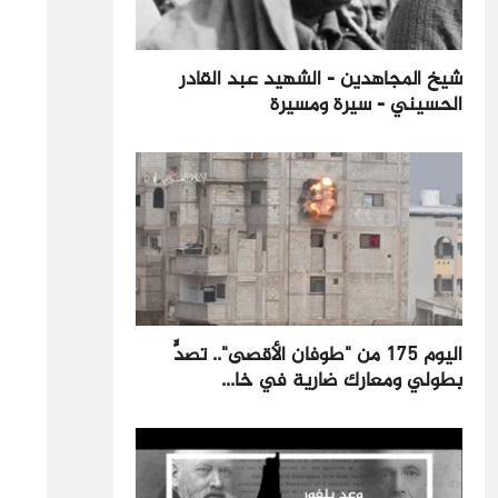
شيخ المجاهدين - الشهيد عبد القادر
الحسيني - سيرة ومسيرة
اليوم 175 من "طوفان الأقصى".. تصدٍّ
بطولي ومعارك ضارية في خا...