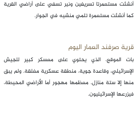
أنشئت مستعمرتا تسريفين ونير تسفي على أراضي القرية
كما أنشئت مستعمرة تلمي منشيه في الجوار.
قرية صرفند العمار اليوم
بات الموقع، الذي يحتوي على معسكر كبير للجيش
الإسرائيلي، وقاعدة جوية، منطقة عسكرية مغلقة. ولم يبق
منها إلا ستة منازل. معظمها مهجور أما الأراضي المحيطة،
فيزرعها الإسرائيليون.