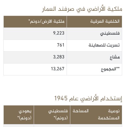
ملكية الأراضي في صرفند العمار
الخلفية العرقية
ملكية الارض/دونم*
فلسطيني
9,223
تسربت للصهاينة
761
مشاع
3,283
**المجموع
13,267
إستخدام الأراضي عام 1945
نوعية المساحة
فلسطيني
يهودي
المستخدمة
(دونم)*
(دونم)*