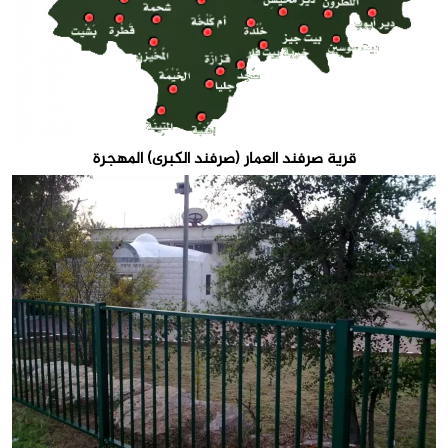
قرية صرفند العمار (صرفند الكبرى) المهجرة