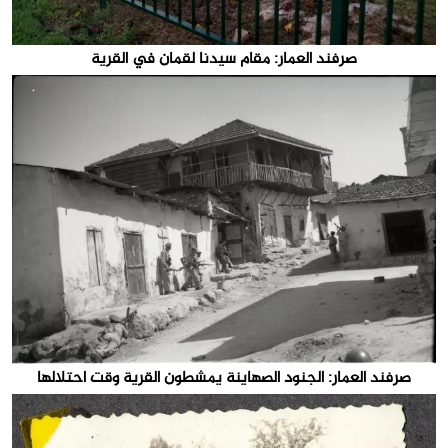
صرفند العمار: مقام سيدنا لقمان في القرية
صرفند العمار: الجنود الصهاينة يمشطون القرية وقت احتلالها