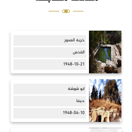
خربة العمور
القدس
1948-10-21
ابو شوشة
حيفا
1948-04-10