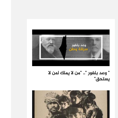
" وعد بلفور ".. "من لا يملك لمن لا
يستحق"