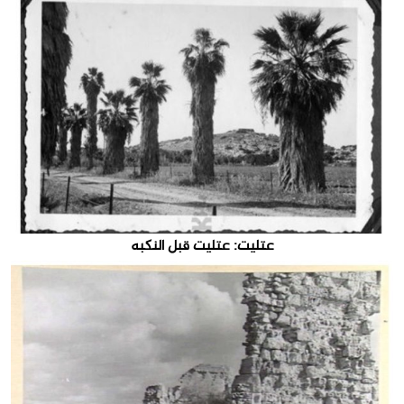
عتليت: عتليت قبل النكبه