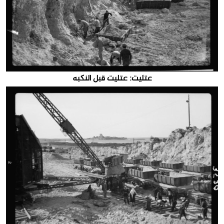
عتليت: عتليت قبل النكبه