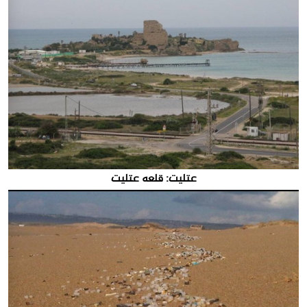
عتليت: قلعه عتليت