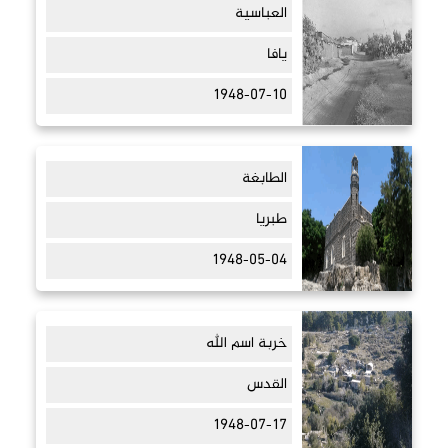
العباسية
يافا
1948-07-10
الطابغة
طبريا
1948-05-04
خربة اسم الله
القدس
1948-07-17