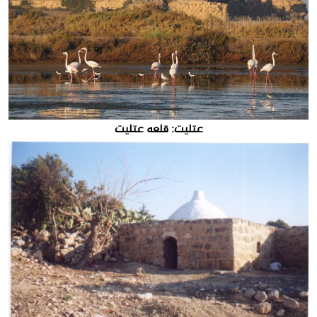
عتليت: قلعه عتليت