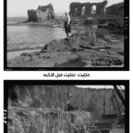
عتليت: عتليت قبل النكبه