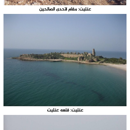
عتليت: مقام لاحدى الصالحين
عتليت: قلعه عتليت