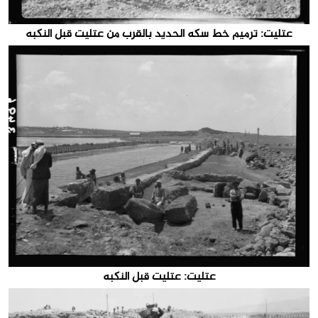
عتليت: ترميم خط سكه الحديد بالقرب من عتليت قبل النكبه
عتليت: عتليت قبل النكبه