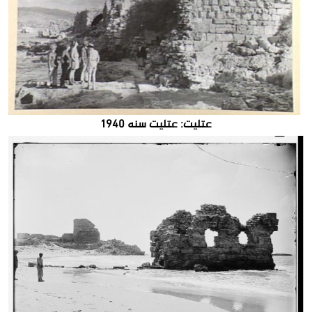
عتليت: عتليت سنه 1940