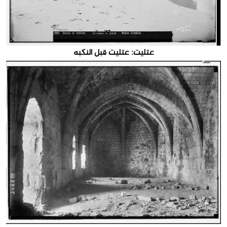
عتليت: عتليت قبل النكبه