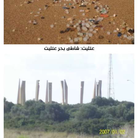
عتليت: شاطى بحر عتليت