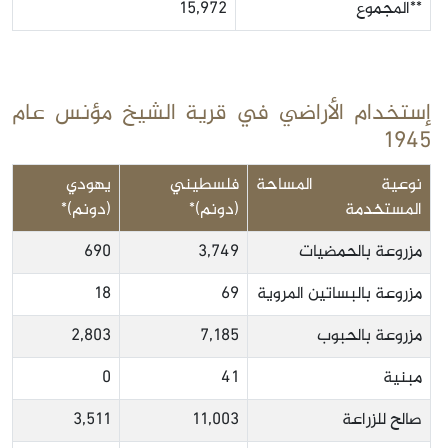
**المجموع
15,972
إستخدام الأراضي في قرية الشيخ مؤنس عام
1945
نوعية المساحة
فلسطيني
يهودي
المستخدمة
(دونم)*
(دونم)*
مزروعة بالحمضيات
3,749
690
مزروعة بالبساتين المروية
69
18
مزروعة بالحبوب
7,185
2,803
مبنية
41
0
صالح للزراعة
11,003
3,511