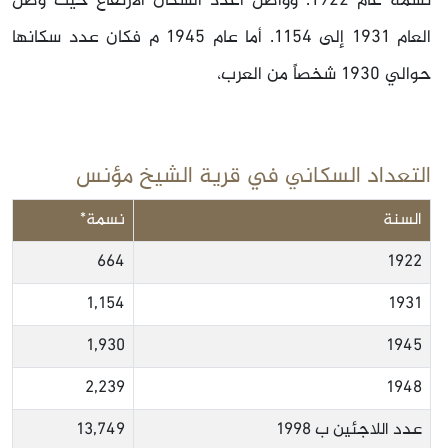
نسمة عام 1922. وواصل اعدد السكان الارتفاع حيث وصل
العام 1931 إلى 1154. أما عام 1945 م فكان عدد سكانها
حوالي 1930 شخصاً من العرب،
التعداد السكاني في قرية الشيخ مؤنس
السنة
نسمة*
664
1922
1,154
1931
1,930
1945
2,239
1948
عدد اللاجئين ب 1998
13,749