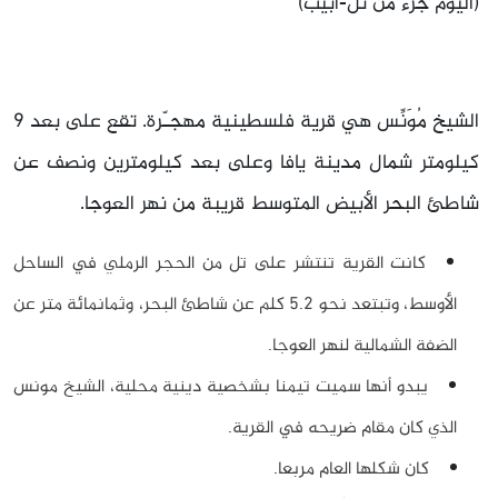
(اليوم جزء من تل-ابيب)
الشيخ مُوَنِّس هي قرية فلسطينية مهجـّرة. تقع على بعد 9
كيلومتر شمال مدينة يافا وعلى بعد كيلومترين ونصف عن
شاطئ البحر الأبيض المتوسط قريبة من نهر العوجا.
كانت القرية تنتشر على تل من الحجر الرملي في الساحل
الأوسط، وتبتعد نحو 5.2 كلم عن شاطئ البحر، وثمانمائة متر عن
الضفة الشمالية لنهر العوجا.
يبدو أنها سميت تيمنا بشخصية دينية محلية، الشيخ مونس
الذي كان مقام ضريحه في القرية.
كان شكلها العام مربعا.