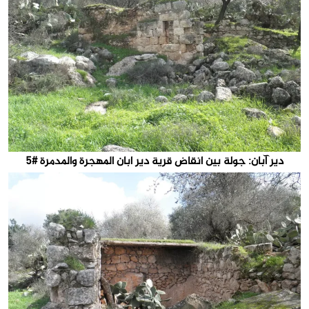
دير آبان: جولة بين انقاض قرية دير ابان المهجرة والمدمرة #5