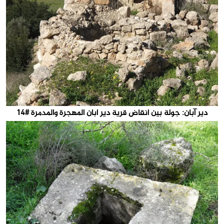
دير آبان: جولة بين انقاض قرية دير ابان المهجرة والمدمرة #14