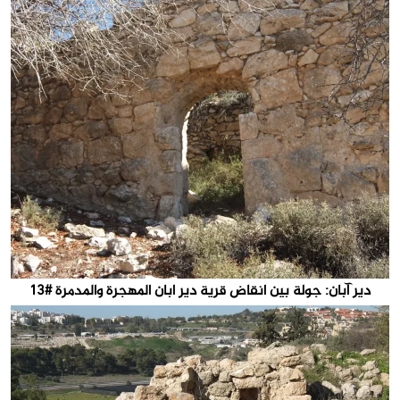
دير آبان: جولة بين انقاض قرية دير ابان المهجرة والمدمرة #13