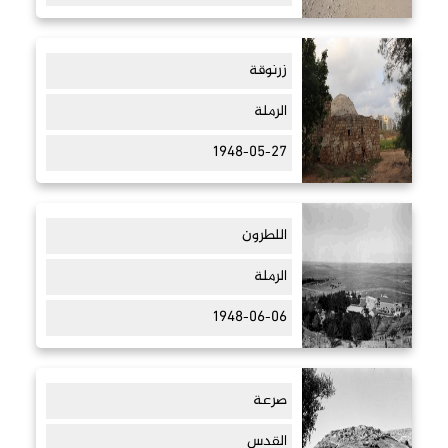
زرنوقة
الرملة
1948-05-27
اللطرون
الرملة
1948-06-06
صرعة
القدس