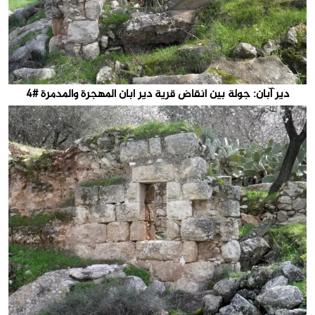
دير آبان: جولة بين انقاض قرية دير ابان المهجرة والمدمرة #4