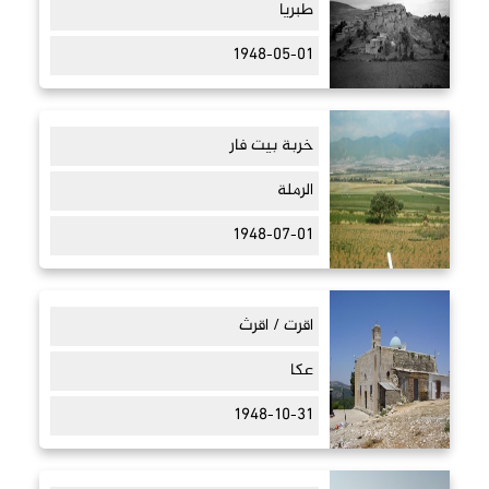
طبريا
1948-05-01
خربة بيت فار
الرملة
1948-07-01
اقرت / اقرث
عكا
1948-10-31