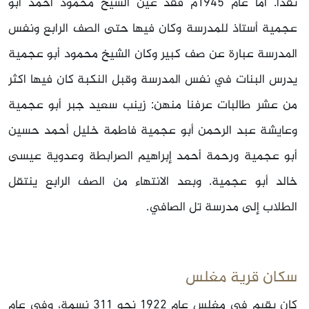
نقدا. أما عام 1945م فقد عين الشيخ محمود أحمد أبو
عجمية أستاذ للمدرسة وكان فيها حتى الصف الرابع ونفس
المدرسة عبارة عن صف كبير وكان الشيخ محمود أبو عجمية
يدرس البنات في نفس المدرسة وقبل النكبة كان فيها اكثر
من عشر طالبات عرفنا منهن: زينب سعيد جبر أبو عجمية
وعايشة عبد الرحمن أبو عجمية فاطمة خليل أحمد حسين
أبو عجمية ورحمة أحمد إبراهيم الصرابطة وعدوية عيسى
خالد أبو عجمية. وبعد الانتهاء من الصف الرابع ينتقل
الطلاب إلى مدرسة تل الصافي.
سكان قرية مغلس
كان يقيم في مغلس عام 1922 نحو 311 نسمة، وفي عام