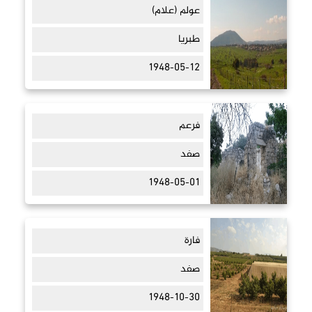
عولم (علام)
طبريا
1948-05-12
فرعم
صفد
1948-05-01
فارة
صفد
1948-10-30