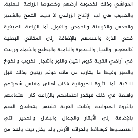
المواشي وذلك لخصوبة أرضهم وخصوصا الزراعة البعلية,
والحبوب هي لب الإنتاج الزراعي لا سيما القمح والشعير
والعدس والكرسنة والحمص والفول, أما الزراعة الصيفية
فهي الذرة والسمسم بالإضافة إلى المقاتي البعلية
كالفقوس والخيار والبندورة والبامية والبطيخ والشمام وزرعت
في أراضي القرية كروم التين واللوز وأشجار الخروب والخوخ
والصبر وفيها ما يقارب من مائة دونم زيتون وذلك قبل
النكبة. أما الثروة الحيوانية فكان أهالي مغلس شهرتهم
واسعة في ذلك فبقدر اهتمامهم بالزراعة كان اهتمامهم
بالثروة الحيوانية وكانت القرية تشتهر بقطعان الغنم
بالإضافة إلى الأبقار والجمال والبغال والحمير التي
استعملوها كوسائط ولحراثة الأرض ولم يخل بيت واحد من