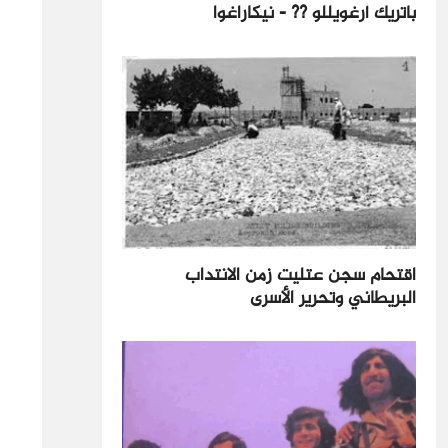
باتريك أرغويللو ?? - نيكاراغوا
اقتحام سجن عتليت زمن الانتداب
البريطاني وتحرير الأسرى