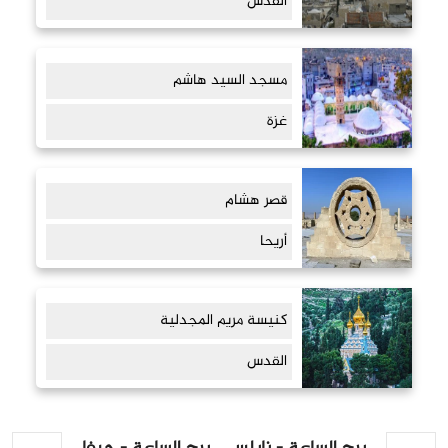
القدس
مسجد السيد هاشم
غزة
قصر هشام
أريحا
كنيسة مريم المجدلية
القدس