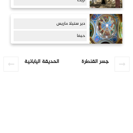
أريحا
دير ستيلا ماريس
حيفا
جسر القنطرة
الحديقة اليابانية