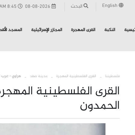
English
البحث
08-08-2026
8:45 AM - القدس
ئيسية
النكبة
القرى المهجرة
المجازر الإسرائيلية
المسجد الأق
فلسطيننا
القرى الفلسطينية المهجرة
مدينة صفد
هراوي - عرب 
القرى الفلسطينية المهجرة
الحمدون