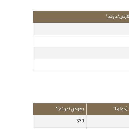
لارض/دونم*
دونم)*
يهودي (دونم)*
330