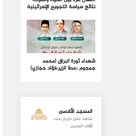
أطفال غزة بين الحياة والموت:
نتائج سياسة التجويع الإسرائيلية
شهداء ثورة البراق (محمد
جمجوم ،عطا الزير،فؤاد حجازي)
المسجد الأقصى
شاهد على تاريخ يمتد
لألاف السنين