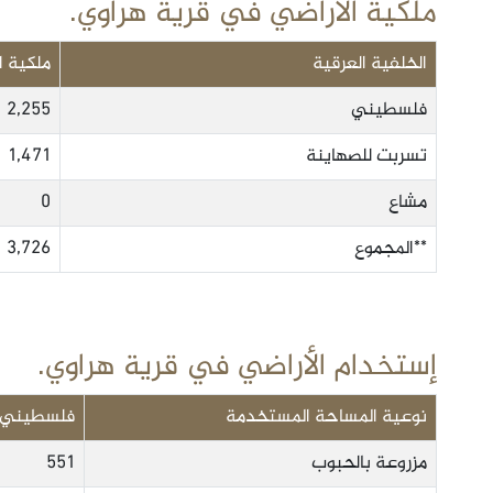
ملكية الأراضي في قرية هراوي.
الخلفية العرقية
ملكية ا
فلسطيني
2,255
تسربت للصهاينة
1,471
مشاع
0
**المجموع
3,726
إستخدام الأراضي في قرية هراوي.
نوعية المساحة المستخدمة
فلسطيني (
مزروعة بالحبوب
551