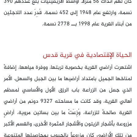
كان لهم آنذاك 56 منزلاً. أواسط الأربعينيات بلغ عددهم 390
نسمة، وارتفع عام 1948 إلى 452 نسمة. قُدِرَ عدد اللاجئين
من أبناء القرية عام 1998 بــ 2778 نسمة.
الحياة الإقتصادية في قرية قدس
اشتهرت أراضي القرية بخصوبة تربتها، ووفرة مياهها، إضافةً
لمناخها الجميل بامتداد أراضيها ما بين الجبل والسهل، الأمر
الذي جعل من الزراعة باب الرزق الأول والأساسي لمعظم
أهالي القرية، وقد كانت ما مساحته 9327 دونم من أراضي
القرية صالحةً للزراعة، وُزِعَتْ ما بين بساتين مروية، أراضٍ
مزروعة بأشجار الزيتون والأشجار المثمرة الأخرى، والقسم الأكبر
من تلك الأراضي كان مزروعاً بالحبوب بمحاصيلها المتنوعة