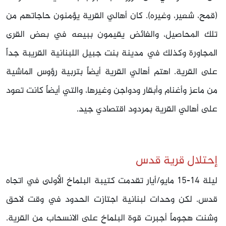
(قمح، شعير، وغيره). كان أهالي القرية يؤمنون حاجاتهم من
تلك المحاصيل، والفائض يقيمون ببيعه في بعض القرى
المجاورة وكذلك في مدينة بنت جبيل اللبنانية القريبة جداً
على القرية. اهتم أهالي القرية أيضاً بتربية رؤوس الماشية
من ماعز وأغنام وأبقار ودواجن وغيرها، والتي أيضاً كانت تعود
على أهالي القرية بمردود اقتصادي جيد.
إحتلال قرية قدس
ليلة 14-15 مايو/أيار تقدمت كتيبة البلماخ الأولى في اتجاه
قدس. لكن وحدات لبنانية اجتازت الحدود في وقت لاحق
وشنت هجوماً أجبرت قوة البلماخ على الانسحاب من القرية.