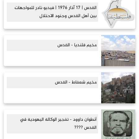
القدس | ١٧ آذار ١٩٧٦ | فيديو نادر للمواجهات
بين أهل القدس وجنود الاحتلال
مخيم قلنديا - القدس
مخيم شعفاط - القدس
أنطوان داوود - تفجير الوكالة اليهودية في
القدس ????