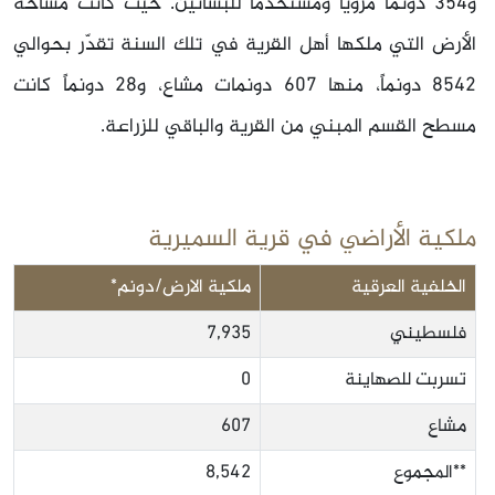
و354 دونماً مروياً ومستخدماً للبساتين. حيث كانت مساحة
الأرض التي ملكها أهل القرية في تلك السنة تقدّر بحوالي
8542 دونماً، منها 607 دونمات مشاع، و28 دونماً كانت
مسطح القسم المبني من القرية والباقي للزراعة.
ملكية الأراضي في قرية السميرية
الخلفية العرقية
ملكية الارض/دونم*
فلسطيني
7,935
تسربت للصهاينة
0
مشاع
607
**المجموع
8,542