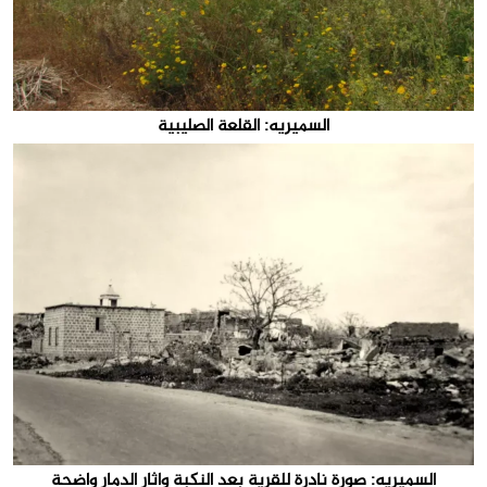
السميريه: القلعة الصليبية
السميريه: صورة نادرة للقرية بعد النكبة واثار الدمار واضحة