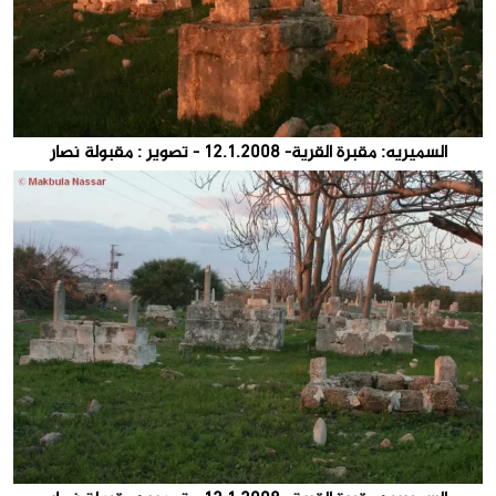
السميريه: مقبرة القرية- 12.1.2008 - تصوير : مقبولة نصار