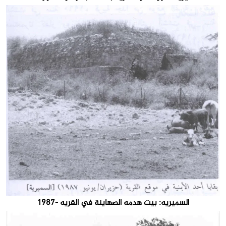
السميريه: بيت هدمه الصهاينة في القريه -1987