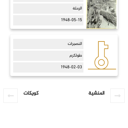
الرملة
1948-05-15
النصيرات
طولكرم
1948-02-03
المنشية
كويكات