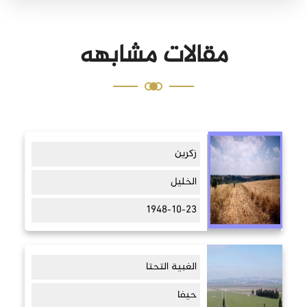
مقالات مشابهه
زكرين
الخليل
1948-10-23
الغبية التحتا
حيفا