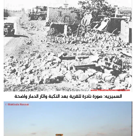
السميريه: صورة نادرة للقرية بعد النكبة واثار الدمار واضحة