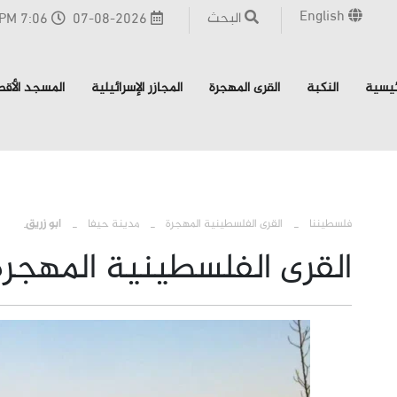
English
البحث
07-08-2026
7:06 PM - القدس
ئيسية
النكبة
القرى المهجرة
المجازر الإسرائيلية
المسجد الأق
›
›
›
فلسطيننا
القرى الفلسطينية المهجرة
مدينة حيفا
ابو زريق
القرى الفلسطينية المهجرة 