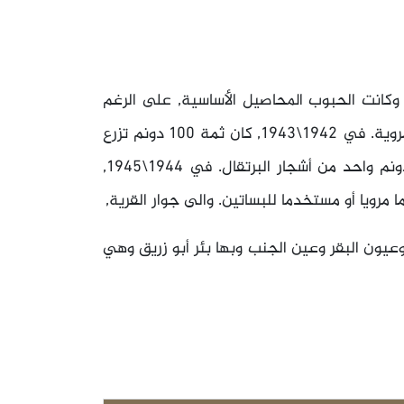
 وكانت الحبوب المحاصيل الأساسية, على الرغم
من أن السكان كانوا يزرعون الخضروات أيضا في بساتين مروية. في 1942\1943, كان ثمة 100 دونم تزرع
زيتونا. كما زرع سكان القرية أشجار الفاكهة, وكان فيها دونم واحد من أشجار البرتقال. في 1944\1945,
 وعيون البقر وعين الجنب وبها بئر أبو زريق وهي