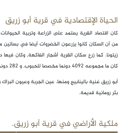
الحياة الإقتصادية في قرية أبو زريق
كان اقتصاد القرية يعتمد على الزراعة وتربية الحيوانات
كان ما مجموعه 4092 دونما مخصصا للحبوب, و 282 دونما مرويا أو مستخدما للبساتين. والى جوار القرية,
أبو زريق غنية بالينابيع ومنها، عين الجربة وعيون البراك
بئر رومانية قديمة.
ملكية الأراضي في قرية أبو زريق.