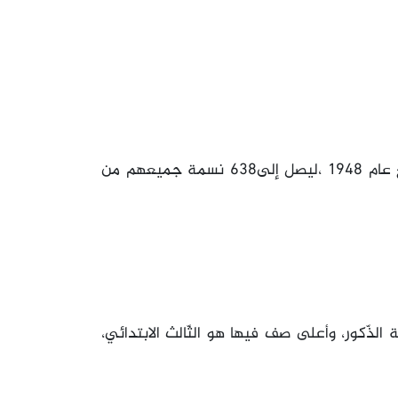
بلغ عدد سكّان القرية عام1945 قرابة 550 نسمة، ارتفع عام 1948 ،ليصل إلى638 نسمة جميعهم من
 الذّكور، وأعلى صف فيها هو الثّالث الابتدائي،