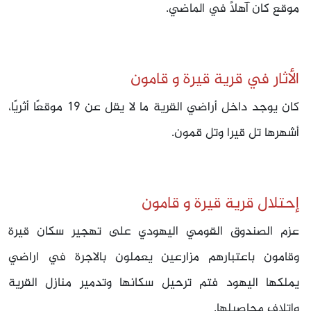
موقع كان آهلاً في الماضي.
الأثار في قرية قيرة و قامون
كان يوجد داخل أراضي القرية ما لا يقل عن 19 موقعًا أثريًا،
أشهرها تل قيرا وتل قمون.
إحتلال قرية قيرة و قامون
عزم الصندوق القومي اليهودي على تهجير سكان قيرة
وقامون باعتبارهم مزارعين يعملون بالاجرة في اراضي
يملكها اليهود فتم ترحيل سكانها وتدمير منازل القرية
واتلاف محاصيلها.