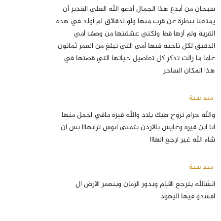
سبحان من أبدع هذا الجمال أدعو الله العلي القدير أن
يمتعنا بنظرة عن قرب منها ولو لدقائق لم أولد في هذه
القرية ولم أرها قط ولكني عشقتها من وصف أمي
الدقيق لكل ناحية فيها أمي التي تبلغ من العمر ثمانون
عاما ما زالت تذكر كل تفاصيل حياتها التي قضتها في
هذا المكان الساحر
منذ سنة
والله حرام تروح هيك بلاد والله قيره مافي اجمل منها
انا ابن قيره وعايش بالاردن بتمنى ابوس ترابهااا بس ان
شاء الله غير ارجع الهااا
منذ سنة
انشالله بترجع الايام وبدور الزمان وبنعمر الارض ال
افسدو فيها اليهود