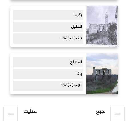
زكريا
الخليل
1948-10-23
المويلح
يافا
1948-04-01
جبع
عتليت