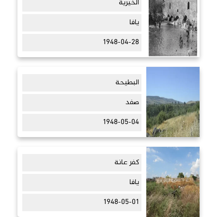
الخيرية
يافا
1948-04-28
البطيحة
صفد
1948-05-04
كفر عانة
يافا
1948-05-01