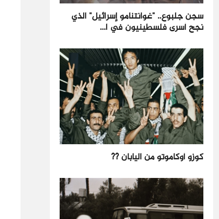
سجن جلبوع.. "غوانتنامو إسرائيل" الذي
نجح أسرى فلسطينيون في ا...
كوزو أوكاموتو من اليابان ??