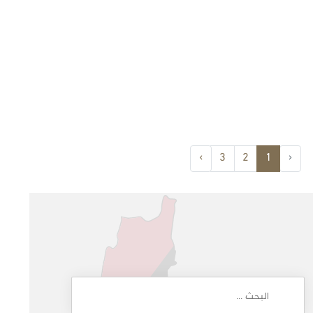
›
3
2
1
‹