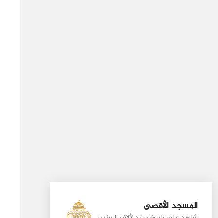
المسجد الأقصى
شاهد على تاريخ يمتد لألاف السنين