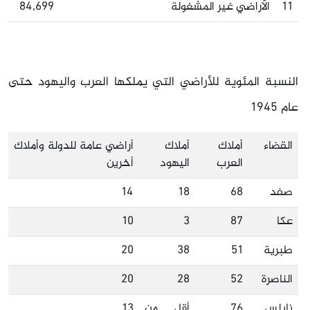
11
الأراضي غير المشغولة
84,699
النسبة المئوية للأراضي التي يملكها العرب واليهود حتى
عام
1945
القضاء
أملاك
أملاك
أراضي عامة للدولة وأملاك
العرب
اليهود
أخرين
صفد
68
18
14
عكا
87
3
10
طبرية
51
38
20
الناصرة
52
28
20
نابلس
76
أقل من
13