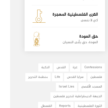
القرى الفلسطينية المهجرة
كي لا ننسى
حق العودة
العودة، حق يأبى النسيان
Confessions
غزة
القدس
النكبة
فلسطين
سرايا القدس
Life
منظمة التحرير
المسجد الأقصى
Israel Lies
الجبهة الديمقراطية لتحرير فلسطين
الثورة الفلسطينية
Reports
القسطل