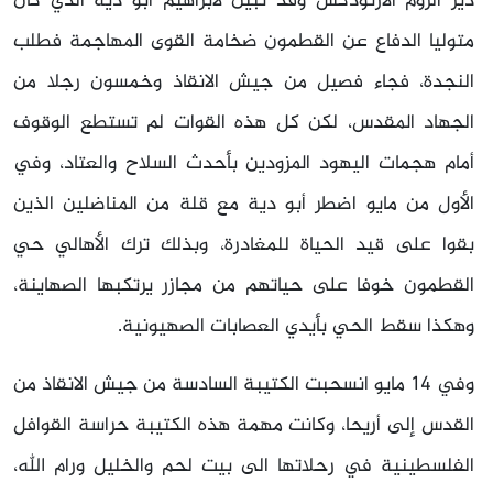
دير الروم الأرثوذكس وقد تبين لابراهيم أبو دية الذي كان
متوليا الدفاع عن القطمون ضخامة القوى المهاجمة فطلب
النجدة، فجاء فصيل من جيش الانقاذ وخمسون رجلا من
الجهاد المقدس، لكن كل هذه القوات لم تستطع الوقوف
أمام هجمات اليهود المزودين بأحدث السلاح والعتاد، وفي
الأول من مايو اضطر أبو دية مع قلة من المناضلين الذين
بقوا على قيد الحياة للمغادرة، وبذلك ترك الأهالي حي
القطمون خوفا على حياتهم من مجازر يرتكبها الصهاينة،
وهكذا سقط الحي بأيدي العصابات الصهيونية.
وفي 14 مايو انسحبت الكتيبة السادسة من جيش الانقاذ من
القدس إلى أريحا، وكانت مهمة هذه الكتيبة حراسة القوافل
الفلسطينية في رحلاتها الى بيت لحم والخليل ورام الله،